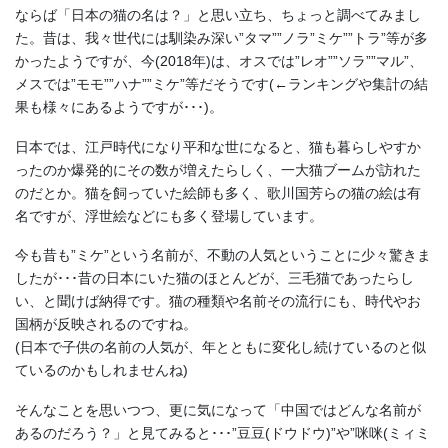
ならば「日本の猫の名は？」と思い立ち、ちょっと調べてみまし
た。昔は、我々世代には馴染み深い”タマ””ノラ”ミケ””トラ”等が多
かったようですが、今(2018年)は、オスでは”レオ””ソラ””マル”、
メスでは”モモ””ハナ””ミケ”等だそうです(←ランキングや集計の結
果も様々にあるようですが･･･)。
日本では、江戸時代になり平和な世になると、猫も暮らしやすか
ったのか爆発的にその数が増えたらしく、一大猫ブームが訪れた
のだとか。猫を飼っていた絵師も多く、歌川国芳らの猫の絵は有
名ですが、浮世絵などにも多く登場しています。
今も昔も”ミケ”という名前が、不動の人気ということに少々驚きま
したが･･･昔の日本にいた猫のほとんどが、三毛猫であったらし
い、と聞けば納得です。猫の種類や名前その流行にも、時代やお
国柄が反映されるのですね。
(日本で子供の名前の人気が、年とともに変化し続けているのと似
ているのかもしれませんね)
そんなことを思いつつ、更に気になって「中国ではどんな名前が
あるのだろう？」と見てみると･･･”豆豆(ドウドウ)”や”咪咪(ミィミ