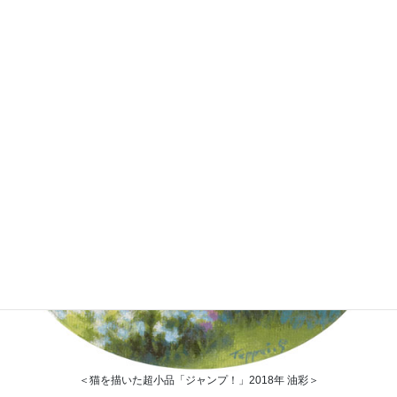
知人が言っていた通り”ロメオ”は、ヴェローナの町でのみならず大
変人気のある名で、なんとイタリア全体のランキングで１位だっ
た年もありました。現在は、男の子なら”バーチョ”や”ボーノ”、女
の子なら”ドナテッラ”や”アドリーナ”等が多いらしいです。
＜猫を描いた超小品「ジャンプ！」2018年 油彩＞