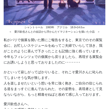
シャントゥール 1993年 アクリル 18.0×14.0㎝
＜ 愛川欽也さんとの会話から浮かんだイマジネーションを描いた小品 ＞
私がパリで個展を開いた際にご報告をすると、東京でのその展覧
会に、お忙しいスケジュールをぬってご夫婦でいらして頂き、我
がことのように喜んで下さったことも記憶に強く残っています。
今年もフィレンツェでの個展から戻りましたら、再現する展覧会
にお誘いしようと思っておりましたのに･････････
かといって寂しがってばかりいると、それこそ愛川さんに叱られ
てしまいそうな気が致します。
人を楽しませたいという想いを常に強く抱き、ご自分の信じられ
る道をまっすぐに進んでおられた、その姿勢を、表現者として見
ならいながら、もっと精進せねばと改めて感じ入っております。
愛川欽也さんへ、