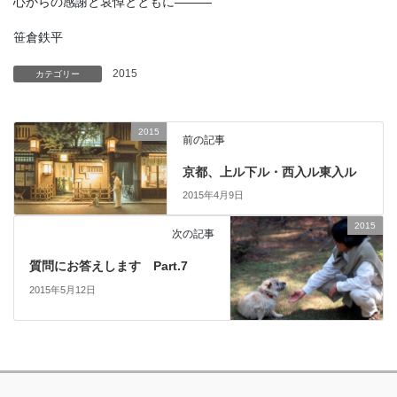
心からの感謝と哀悼とともに―――
笹倉鉄平
2015
カテゴリー
2015
前の記事
京都、上ル下ル・西入ル東入ル
2015年4月9日
2015
次の記事
質問にお答えします Part.7
2015年5月12日